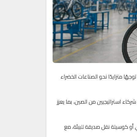
ًا متزايدًا نحو الصناعات الخضراء
معية الدولية للصناعة والاستثمار الرياضي (Asmia) وبالتعاون مع شركاء استراتيجيين من الصين، بما يعزز
ي أو كوسيلة نقل صديقة للبيئة، مع