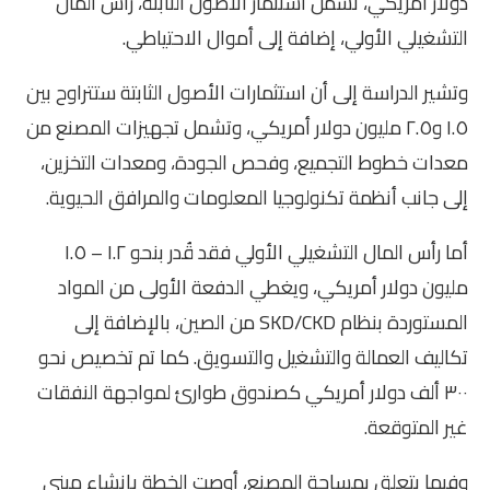
دولار أمريكي، تشمل استثمار الأصول الثابتة، رأس المال
التشغيلي الأولي، إضافة إلى أموال الاحتياطي.
وتشير الدراسة إلى أن استثمارات الأصول الثابتة ستتراوح بين
١.٥ و٢.٥ مليون دولار أمريكي، وتشمل تجهيزات المصنع من
معدات خطوط التجميع، وفحص الجودة، ومعدات التخزين،
إلى جانب أنظمة تكنولوجيا المعلومات والمرافق الحيوية.
أما رأس المال التشغيلي الأولي فقد قُدر بنحو ١.٢ – ١.٥
مليون دولار أمريكي، ويغطي الدفعة الأولى من المواد
المستوردة بنظام SKD/CKD من الصين، بالإضافة إلى
تكاليف العمالة والتشغيل والتسويق. كما تم تخصيص نحو
٣٠٠ ألف دولار أمريكي كصندوق طوارئ لمواجهة النفقات
غير المتوقعة.
وفيما يتعلق بمساحة المصنع، أوصت الخطة بإنشاء مبنى