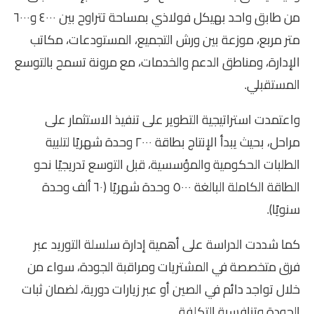
من طابق واحد بهيكل فولاذي بمساحة تتراوح بين ٤٠٠٠ و٦٠٠٠
متر مربع، موزعة بين ورش التجميع، المستودعات، مكاتب
الإدارة، ومناطق الدعم والخدمات، مع مرونة تسمح بالتوسع
المستقبلي.
واعتمدت استراتيجية التطوير على تنفيذ الاستثمار على
مراحل، بحيث يبدأ الإنتاج بطاقة ٢٠٠٠ وحدة شهريًا لتلبية
الطلبات الحكومية والمؤسسية، قبل التوسع تدريجيًا نحو
الطاقة الكاملة البالغة ٥٠٠٠ وحدة شهريًا (٦٠ ألف وحدة
سنويًا).
كما شددت الدراسة على أهمية إدارة سلسلة التوريد عبر
فرق متخصصة في المشتريات ومراقبة الجودة، سواء من
خلال تواجد دائم في الصين أو عبر زيارات دورية، لضمان ثبات
الجودة وتنافسية التكلفة.