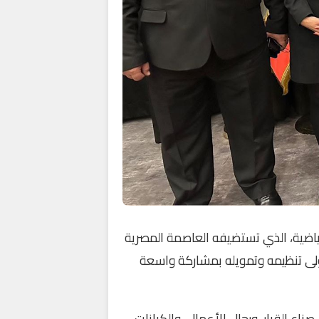
رياضية، الذي تستضيفه العاصمة المصرية
تحت رعاية وزارة الشباب والرياضة المصرية، وبالتعاون مع منظمة Asmia التي تتولى تنظيمه وتمويله بمشاركة واسعة
ناع القرار، ورجال الأعمال، والكيانات